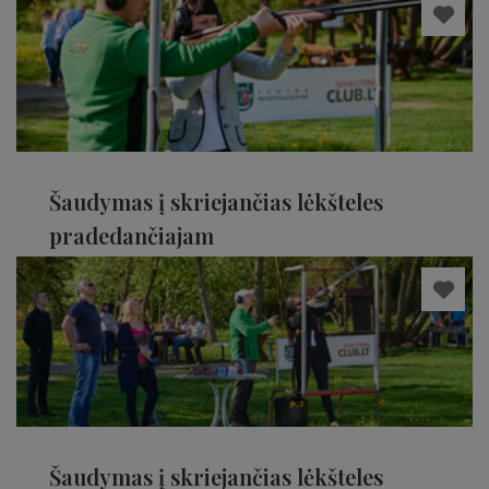
Šaudymas į skriejančias lėkšteles
pradedančiajam
Kėdainių rajonas
Šaudymas į skriejančias lėkšteles