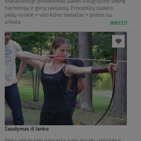
Masažuotojo prisilietimas padės susigrąžinti vidinę
harmoniją ir gerą savijautą. Procedūrą sudaro:
pėdų vonelė + viso kūno masažas + poilsis su
arbata.
SKAITYTI
Šaudymas iš lanko
Nėra viskas taip paprasta, kaip atrodo pažiūrėjus