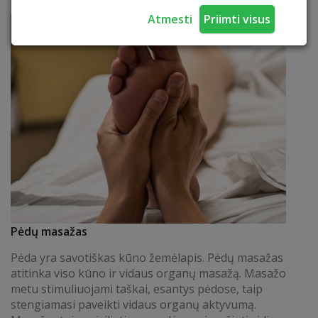
Atmesti
Priimti visus
Pėdų masažas
Pėda yra savotiškas kūno žemėlapis. Pėdų masažas
atitinka viso kūno ir vidaus organų masažą. Masažo
metu stimuliuojami taškai, esantys pėdose, taip
stengiamasi paveikti vidaus organų aktyvumą.