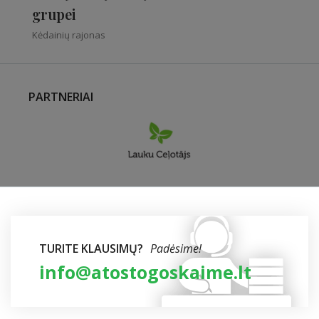
grupei
Kėdainių rajonas
PARTNERIAI
TURITE KLAUSIMŲ?
Padėsime!
info@atostogoskaime.lt