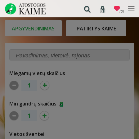
(0)
APGYVENDINIMAS
PATIRTYS KAIME
Miegamų vietų skaičius
Min gandrų skaičius
Vietos šventei