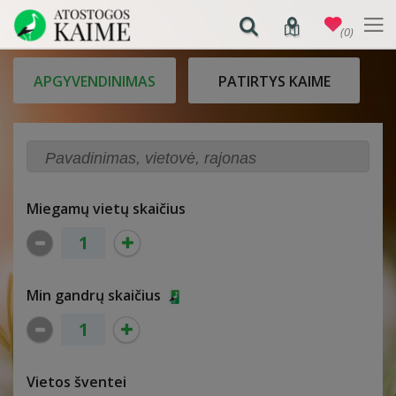
(0)
APGYVENDINIMAS
PATIRTYS KAIME
Miegamų vietų skaičius
Min gandrų skaičius
Vietos šventei