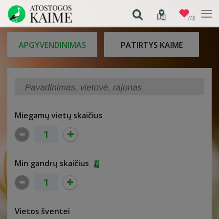
(0)
APGYVENDINIMAS
PATIRTYS KAIME
Miegamų vietų skaičius
Min gandrų skaičius
Vietos šventei