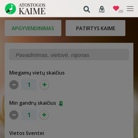
(0)
APGYVENDINIMAS
PATIRTYS KAIME
Miegamų vietų skaičius
Min gandrų skaičius
Vietos šventei